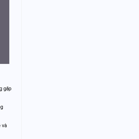
g gặp
ng
ề và