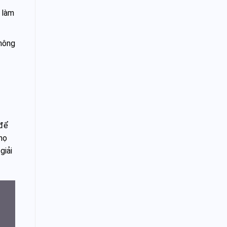
 làm
thông
 để
họ
giải