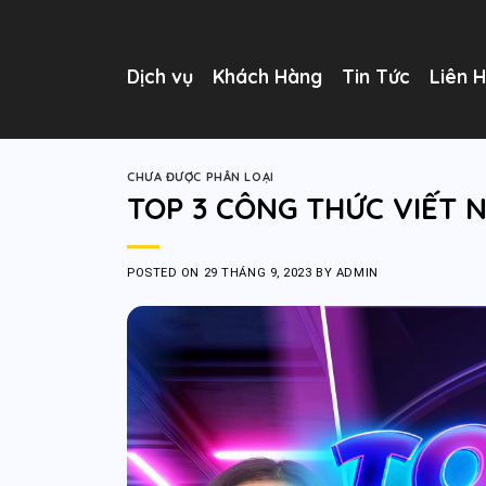
Skip
to
content
Dịch vụ
Khách Hàng
Tin Tức
Liên 
CHƯA ĐƯỢC PHÂN LOẠI
TOP 3 CÔNG THỨC VIẾT 
POSTED ON
29 THÁNG 9, 2023
BY
ADMIN