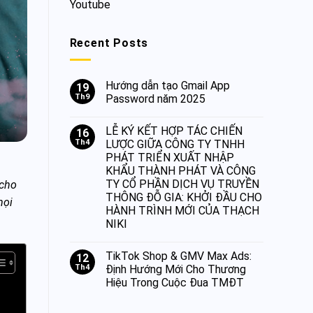
Youtube
Recent Posts
Hướng dẫn tạo Gmail App
19
Th9
Password năm 2025
LỄ KÝ KẾT HỢP TÁC CHIẾN
16
Th4
LƯỢC GIỮA CÔNG TY TNHH
PHÁT TRIỂN XUẤT NHẬP
KHẨU THÀNH PHÁT VÀ CÔNG
TY CỔ PHẦN DỊCH VỤ TRUYỀN
 cho
THÔNG ĐỖ GIA: KHỞI ĐẦU CHO
mọi
HÀNH TRÌNH MỚI CỦA THẠCH
NIKI
TikTok Shop & GMV Max Ads:
12
Th4
Định Hướng Mới Cho Thương
Hiệu Trong Cuộc Đua TMĐT