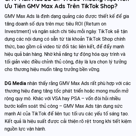
Ưu Tiên GMV Max Ads Trên TikTok Shop?
GMV Max Ads là định dạng quảng cáo được thiết kế để gia
tăng doanh số dựa trên mục tiêu ROI (Return on
Investment) và ngân sách chi tiêu mỗi ngày. TikTok sẽ tận
dụng các nội dung có sẵn từ tài khoản TikTok Shop chính
thức, bao gồm cả video từ đối tác liên kết, để đẩy mạnh
hiệu quả bán hàng. Nhờ khả năng tự động hóa quy trình và
tối giản việc điều chỉnh thủ công, đây là lựa chọn lý tưởng
cho thương hiệu muốn tăng trưởng bền vững.
DG Media
nhận thấy rằng GMV Max Ads rất phù hợp với các
thương hiệu đang tăng tốc phát triển hoặc mong muốn mở
rộng quy mô. Khác với VSA hay PSA – vốn đòi hỏi nhiều
bước kiểm soát thủ công – GMV Max Ads tận dụng sức
mạnh AI của TikTok để liên tục tối ưu các yếu tố sáng tạo.
Kết quả là hiệu suất được cải thiện rõ rệt trong khi tiết kiệm
nguồn lực vận hành.