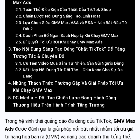
Max Ads
Tuân Thủ Điều Kiện Cần Thiết Của TikTok Shop
Chiến Lược Nội Dung Sáng Tạo, Linh Hoạt
Lựa Chọn Giữa GMV Max, VSA và PSA – Nên Bắt Đầu Từ
Đâu?
Cách Phân Bổ Ngân Sách Hợp Lý Khi Chạy GMV Max
Bí Quyết Tối Ưu ROI Khi Chạy GMV Max Ads
Tạo Nội Dung Sáng Tạo Đúng “Chất TikTok” Để Tăng
Tương Tác & Chuyển Đổi
Ưu Tiên Video Mua Sắm Tự Nhiên, Gần Gũi Người Dùng
Kết Hợp Nội Dung Từ Đối Tác – Chìa Khóa Cho Sự Đa
Dạng
Những Thách Thức Thường Gặp Và Giải Pháp Tối Ưu
Khi Chạy GMV Max
DG Media – Đối Tác Chiến Lược Đồng Hành Cùng
Thương Hiệu Trên Hành Trình Tăng Trưởng
Trong hệ sinh thái quảng cáo đa dạng của TikTok,
GMV Max
Ads
được đánh giá là giải pháp nổi bật nhất nhằm tối ưu giá
trị hàng hóa bán ra (GMV) và nâng cao doanh thu tổng thể.