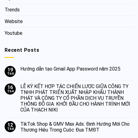
Trends
Website
Youtube
Recent Posts
Hướng dẫn tạo Gmail App Password năm 2025
19
Th9
LỄ KÝ KẾT HỢP TÁC CHIẾN LƯỢC GIỮA CÔNG TY
16
Th4
TNHH PHÁT TRIỂN XUẤT NHẬP KHẨU THÀNH
PHÁT VÀ CÔNG TY CỔ PHẦN DỊCH VỤ TRUYỀN
THÔNG ĐỖ GIA: KHỞI ĐẦU CHO HÀNH TRÌNH MỚI
CỦA THẠCH NIKI
TikTok Shop & GMV Max Ads: Định Hướng Mới Cho
12
Th4
Thương Hiệu Trong Cuộc Đua TMĐT