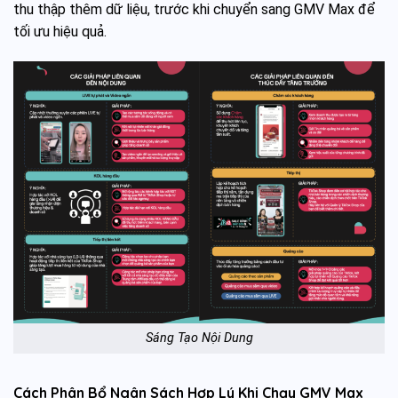
thu thập thêm dữ liệu, trước khi chuyển sang GMV Max để
tối ưu hiệu quả.
Sáng Tạo Nội Dung
Cách Phân Bổ Ngân Sách Hợp Lý Khi Chạy GMV Max