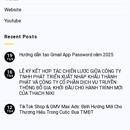
Website
Youtube
Recent Posts
Hướng dẫn tạo Gmail App Password năm 2025
19
Th9
LỄ KÝ KẾT HỢP TÁC CHIẾN LƯỢC GIỮA CÔNG TY
16
Th4
TNHH PHÁT TRIỂN XUẤT NHẬP KHẨU THÀNH
PHÁT VÀ CÔNG TY CỔ PHẦN DỊCH VỤ TRUYỀN
THÔNG ĐỖ GIA: KHỞI ĐẦU CHO HÀNH TRÌNH MỚI
CỦA THẠCH NIKI
TikTok Shop & GMV Max Ads: Định Hướng Mới Cho
12
Th4
Thương Hiệu Trong Cuộc Đua TMĐT