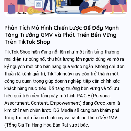
Phân Tích Mô Hình Chiến Lược Để Đẩy Mạnh
Tăng Trưởng GMV và Phát Triển Bền Vững
Trên TikTok Shop
TikTok Shop hiện đang nổi lên như một nền tảng thương
mại điện tử bùng nổ, thu hút lượng lớn người dùng và mở ra
kỷ nguyên mới cho bán hàng qua video ngắn. Không chỉ đơn
thuần là kênh giải trí, TikTok ngày nay còn trở thành một
công cụ quan trọng giúp doanh nghiệp tiếp cận chính xác
khách hàng mục tiêu. Để tăng trưởng bền vững và tối ưu
hiệu quả trên nền tảng này, mô hình P.A.C.E (Persona,
Assortment, Content, Empowerment) đang được xem là
kim chỉ nam chiến lược. DG Media sẽ cùng bạn khám phá
từng trụ cột của mô hình này và cách nó thúc đẩy GMV
(Tổng Giá Trị Hàng Hóa Bán Ra) vượt bậc.