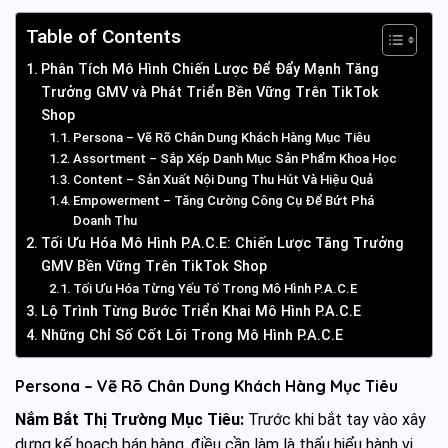
Table of Contents
Phân Tích Mô Hình Chiến Lược Để Đẩy Mạnh Tăng
Trưởng GMV và Phát Triển Bền Vững Trên TikTok
Shop
Persona – Vẽ Rõ Chân Dung Khách Hàng Mục Tiêu
Assortment – Sắp Xếp Danh Mục Sản Phẩm Khoa Học
Content – Sản Xuất Nội Dung Thu Hút Và Hiệu Quả
Empowerment – Tăng Cường Công Cụ Để Bứt Phá
Doanh Thu
Tối Ưu Hóa Mô Hình P.A.C.E: Chiến Lược Tăng Trưởng
GMV Bền Vững Trên TikTok Shop
Tối Ưu Hóa Từng Yếu Tố Trong Mô Hình P.A.C.E
Lộ Trình Từng Bước Triển Khai Mô Hình P.A.C.E
Những Chỉ Số Cốt Lõi Trong Mô Hình P.A.C.E
Persona – Vẽ Rõ Chân Dung Khách Hàng Mục Tiêu
Nắm Bắt Thị Trường Mục Tiêu:
Trước khi bắt tay vào xây
dựng kế hoạch bán hàng, điều cần làm là thấu hiểu hành vi