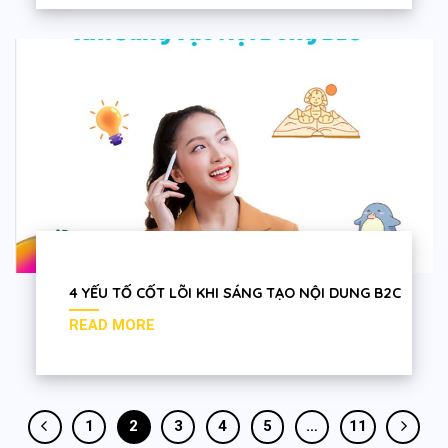
4 YẾU TỐ CỐT LÕI KHI SÁNG TẠO NỘI DUNG B2C
1
2
3
4
5
…
11