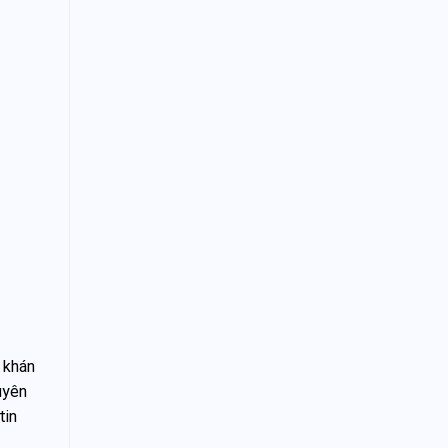
a khán
uyên
tin