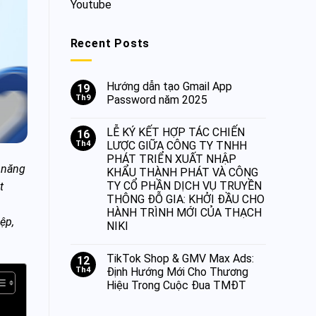
Youtube
Recent Posts
Hướng dẫn tạo Gmail App
19
Th9
Password năm 2025
LỄ KÝ KẾT HỢP TÁC CHIẾN
16
Th4
LƯỢC GIỮA CÔNG TY TNHH
PHÁT TRIỂN XUẤT NHẬP
ả năng
KHẨU THÀNH PHÁT VÀ CÔNG
TY CỔ PHẦN DỊCH VỤ TRUYỀN
t
THÔNG ĐỖ GIA: KHỞI ĐẦU CHO
HÀNH TRÌNH MỚI CỦA THẠCH
ệp,
NIKI
TikTok Shop & GMV Max Ads:
12
Th4
Định Hướng Mới Cho Thương
Hiệu Trong Cuộc Đua TMĐT