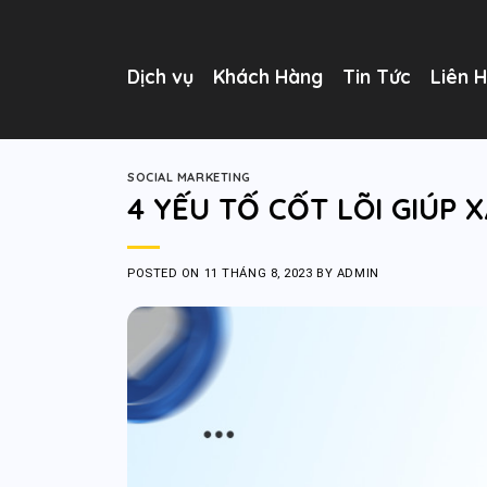
Skip
to
content
Dịch vụ
Khách Hàng
Tin Tức
Liên 
SOCIAL MARKETING
4 YẾU TỐ CỐT LÕI GIÚP
POSTED ON
11 THÁNG 8, 2023
BY
ADMIN