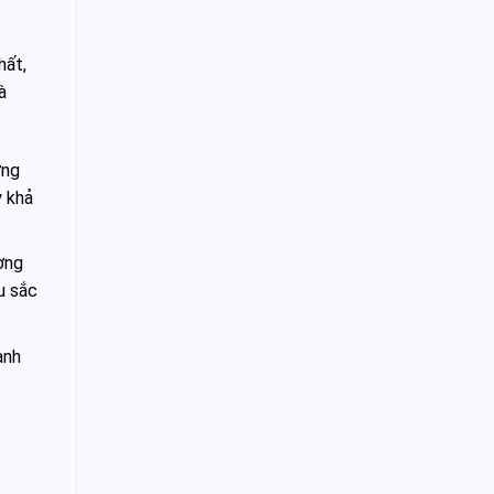
hất,
à
ơng
y khả
ơng
u sắc
anh