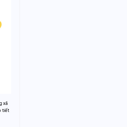
g xã
 tiết