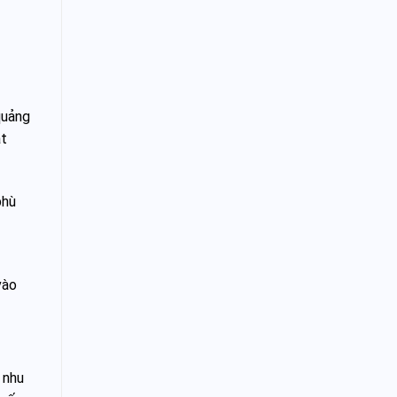
quảng
ạt
phù
vào
 nhu