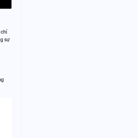
 chỉ
ng sự
ng