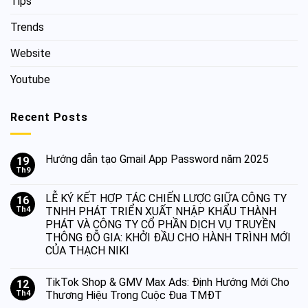
Tips
Trends
Website
Youtube
Recent Posts
Hướng dẫn tạo Gmail App Password năm 2025
19
Th9
LỄ KÝ KẾT HỢP TÁC CHIẾN LƯỢC GIỮA CÔNG TY
16
Th4
TNHH PHÁT TRIỂN XUẤT NHẬP KHẨU THÀNH
PHÁT VÀ CÔNG TY CỔ PHẦN DỊCH VỤ TRUYỀN
THÔNG ĐỖ GIA: KHỞI ĐẦU CHO HÀNH TRÌNH MỚI
CỦA THẠCH NIKI
TikTok Shop & GMV Max Ads: Định Hướng Mới Cho
12
Th4
Thương Hiệu Trong Cuộc Đua TMĐT