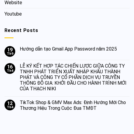
Website
Youtube
Recent Posts
Hướng dẫn tạo Gmail App Password năm 2025
19
Th9
LỄ KÝ KẾT HỢP TÁC CHIẾN LƯỢC GIỮA CÔNG TY
16
Th4
TNHH PHÁT TRIỂN XUẤT NHẬP KHẨU THÀNH
PHÁT VÀ CÔNG TY CỔ PHẦN DỊCH VỤ TRUYỀN
THÔNG ĐỖ GIA: KHỞI ĐẦU CHO HÀNH TRÌNH MỚI
CỦA THẠCH NIKI
TikTok Shop & GMV Max Ads: Định Hướng Mới Cho
12
Th4
Thương Hiệu Trong Cuộc Đua TMĐT