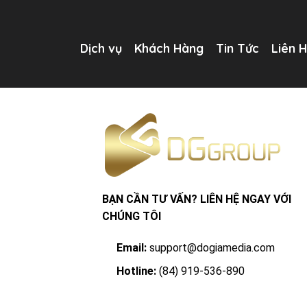
Skip
to
content
Dịch vụ
Khách Hàng
Tin Tức
Liên 
BẠN CẦN TƯ VẤN? LIÊN HỆ NGAY VỚI
CHÚNG TÔI
Email:
support@dogiamedia.com
Hotline:
(84) 919-536-890